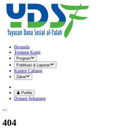
Beranda
Tentang Kami
Program
Publikasi & Laporan
Kantor Cabang
Zakat
👤 Profile
Donasi Sekarang
404