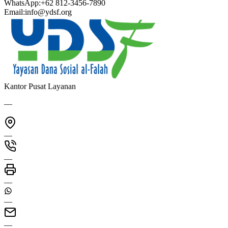
WhatsApp:
+62 812-3456-7890
Email:
info@ydsf.org
Kantor Pusat Layanan
—
—
—
—
—
—