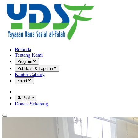
Beranda
Tentang Kami
Program
Publikasi & Laporan
Kantor Cabang
Zakat
👤 Profile
Donasi Sekarang