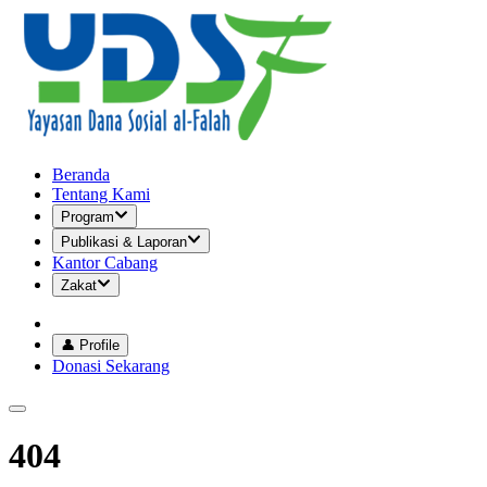
Beranda
Tentang Kami
Program
Publikasi & Laporan
Kantor Cabang
Zakat
👤 Profile
Donasi Sekarang
404