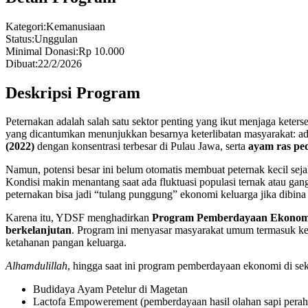
Kategori:
Kemanusiaan
Status:
Unggulan
Minimal Donasi:
Rp 10.000
Dibuat:
22/2/2026
Deskripsi Program
Peternakan adalah salah satu sektor penting yang ikut menjaga keter
yang dicantumkan menunjukkan besarnya keterlibatan masyarakat: ad
(2022)
dengan konsentrasi terbesar di Pulau Jawa, serta
ayam ras ped
Namun, potensi besar ini belum otomatis membuat peternak kecil sej
Kondisi makin menantang saat ada fluktuasi populasi ternak atau gan
peternakan bisa jadi “tulang punggung” ekonomi keluarga jika dibina
Karena itu, YDSF menghadirkan
Program Pemberdayaan Ekonom
berkelanjutan
. Program ini menyasar masyarakat umum termasuk kelo
ketahanan pangan keluarga.
Alhamdulillah
, hingga saat ini program pemberdayaan ekonomi di se
Budidaya Ayam Petelur di Magetan
Lactofa Empowerement (pemberdayaan hasil olahan sapi perah