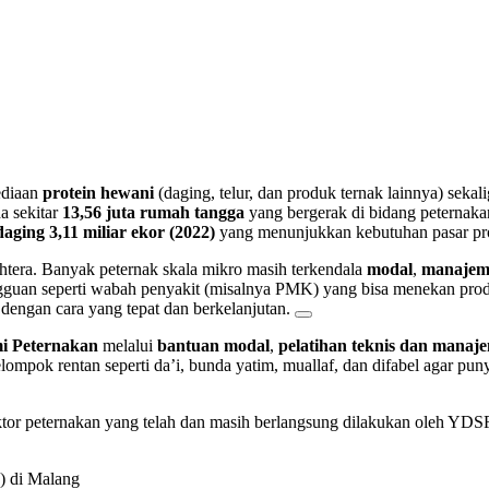
sediaan
protein hewani
(daging, telur, dan produk ternak lainnya) seka
a sekitar
13,56 juta rumah tangga
yang bergerak di bidang peternaka
aging 3,11 miliar ekor (2022)
yang menunjukkan kebutuhan pasar prot
ahtera. Banyak peternak skala mikro masih terkendala
modal
,
manajem
gguan seperti wabah penyakit (misalnya PMK) yang bisa menekan produk
 dengan cara yang tepat dan berkelanjutan.
i Peternakan
melalui
bantuan modal
,
pelatihan teknis dan manaj
mpok rentan seperti da’i, bunda yatim, muallaf, dan difabel agar puny
ktor peternakan yang telah dan masih berlangsung dilakukan oleh YDSF
) di Malang