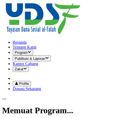
Beranda
Tentang Kami
Program
Publikasi & Laporan
Kantor Cabang
Zakat
👤 Profile
Donasi Sekarang
Memuat Program...