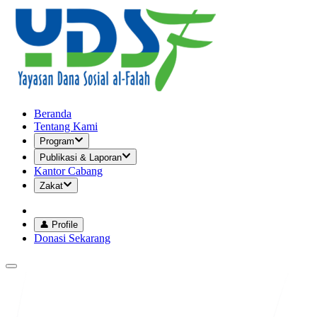
Beranda
Tentang Kami
Program
Publikasi & Laporan
Kantor Cabang
Zakat
👤 Profile
Donasi Sekarang