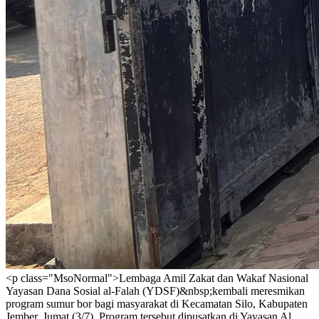
<p class="MsoNormal">Lembaga Amil Zakat dan Wakaf Nasional
Yayasan Dana Sosial al-Falah (YDSF)&nbsp;kembali meresmikan
program sumur bor bagi masyarakat di Kecamatan Silo, Kabupaten
Jember, Jumat (3/7). Program tersebut dipusatkan di Yayasan Al