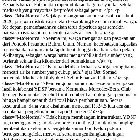
Azhar Khanzul Fathan dan diperuntukkan bagi masyarakat sekitar
madrasah yang mayoritas berprofesi sebagai petani.</p> <p
class="MsoNormal">Sejak pembangunan sumur selesai pada Juni
2026, jaringan distribusi air telah tersambung ke enam rumah warga.
Ke depan, pemanfaatannya akan terus diperluas agar semakin
banyak masyarakat memperoleh akses air bersih.</p> <p
class="MsoNormal">Selama ini, warga mengandalkan pasokan air
dari Pondok Pesantren Bahrul Ulum. Namun, keterbatasan kapasitas
menyebabkan aliran air kerap terhenti hingga dua hari setiap pekan.
Akibatnya, sebagian warga harus mengambil air dari sumber yang
berjarak sekitar tiga kilometer dari permukiman.</p> <p
class="MsoNormal">"Karena debit air terbatas, warga sering harus
mencari air ke sumber yang cukup jauh," ujar Ust. Somad,
pengelola Madrasah Diniyah Al Azhar Khanzul Fathan.</p> <p
class="MsoNormal">Pembangunan sumur bor tersebut merupakan
hasil kolaborasi YDSF bersama Komunitas Mercedes-Benz Club
Jember. Komunitas tersebut turut memberikan dukungan pendanaan
hingga hampir separuh dari total biaya pembangunan. Secara
keseluruhan, dana yang disalurkan mencapai Rp24,5 juta dengan
kedalaman pengeboran mencapai 91 meter.</p> <p
class="MsoNormal">Tidak hanya membangun infrastruktur, YDSF
juga menggandeng tim dosen perguruan tinggi untuk mendampingi
pembentukan kelompok pengelola sumur bor. Kelompok ini
bertugas mengelola, merawat, serta mengembangkan jaringan
distribusi air agar manfaat program dapat dirasakan secara